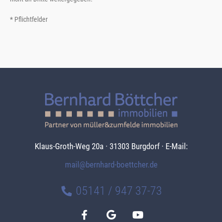
* Pflichtfelder
Klaus-Groth-Weg 20a · 31303 Burgdorf · E-Mail:
mail@bernhard-boettcher.de
05141 / 947 37-73