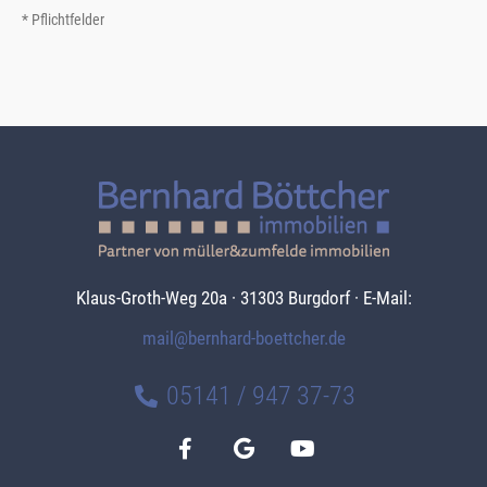
* Pflichtfelder
Klaus-Groth-Weg 20a · 31303 Burgdorf · E-Mail:
mail@bernhard-boettcher.de
05141 / 947 37-73