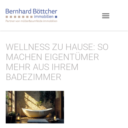
WELLNESS ZU HAUSE: SO
MACHEN EIGENTÜMER
MEHR AUS IHREM
BADEZIMMER