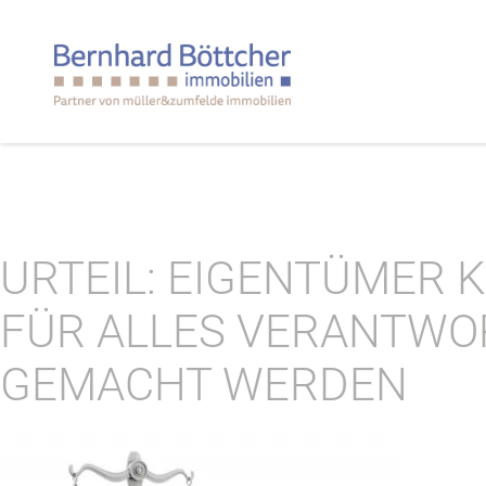
URTEIL: EIGENTÜMER 
FÜR ALLES VERANTWO
GEMACHT WERDEN