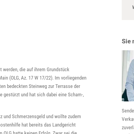
Sie
ht werden, die auf ihrem Grundstück
ain (OLG, Az. 17 W 17/22). Im vorliegenden
sten bedeckten Steinweg zur Terrasse der
e gestürzt und hat sich dabei eine Scham-,
Senden
atz und Schmerzensgeld und wollte zudem
Verkau
stenhilfe hat bereits das Landgericht
zuver
 OLG hatte keinen Erfolg. Zwar sei die