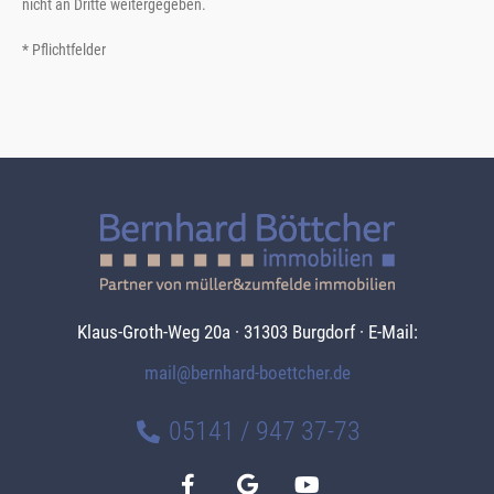
nicht an Dritte weitergegeben.
* Pflichtfelder
Klaus-Groth-Weg 20a · 31303 Burgdorf · E-Mail:
mail@bernhard-boettcher.de
05141 / 947 37-73