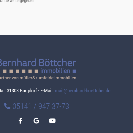
 Dritte weitergegeben.
a · 31303 Burgdorf · E-Mail:
mail@bernhard-boettcher.de
05141 / 947 37-73