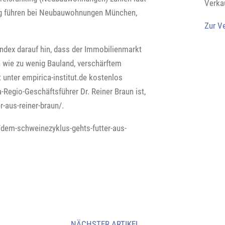
Verka
ing führen bei Neubauwohnungen München,
Zur V
dex darauf hin, dass der Immobilienmarkt
n wie zu wenig Bauland, verschärftem
 unter empirica-institut.de kostenlos
-Regio-Geschäftsführer Dr. Reiner Braun ist,
-aus-reiner-braun/.
e/dem-schweinezyklus-gehts-futter-aus-
NÄCHSTER ARTIKEL